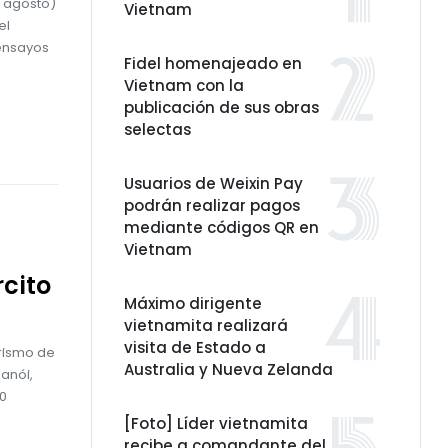
e agosto)
Vietnam
el
 ensayos
Fidel homenajeado en
Vietnam con la
publicación de sus obras
selectas
Usuarios de Weixin Pay
podrán realizar pagos
mediante códigos QR en
Vietnam
rcito
Máximo dirigente
vietnamita realizará
visita de Estado a
urismo de
Australia y Nueva Zelanda
anói,
80
[Foto] Líder vietnamita
recibe a comandante del