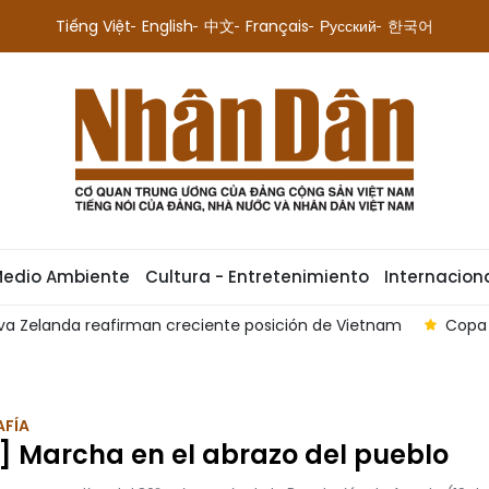
Tiếng Việt
English
中文
Français
Русский
한국어
Medio Ambiente
Cultura - Entretenimiento
Internacion
osición de Vietnam
Copa de Fútbol de Asean 2026: Vietnam
FÍA
] Marcha en el abrazo del pueblo