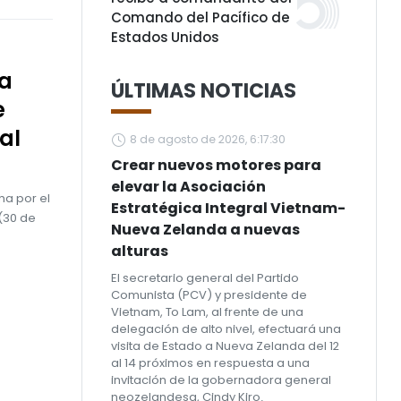
Comando del Pacífico de
Estados Unidos
ya
ÚLTIMAS NOTICIAS
e
al
8 de agosto de 2026, 6:17:30
Crear nuevos motores para
elevar la Asociación
ha por el
Estratégica Integral Vietnam-
 (30 de
Nueva Zelanda a nuevas
alturas
El secretario general del Partido
Comunista (PCV) y presidente de
Vietnam, To Lam, al frente de una
delegación de alto nivel, efectuará una
visita de Estado a Nueva Zelanda del 12
al 14 próximos en respuesta a una
invitación de la gobernadora general
neozelandesa, Cindy Kiro.