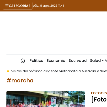
CATEGORÍAS
sáb., 8 ago. 2026 11:41
Política
Economía
Sociedad
Salud - 
te vietnamita a Australia y Nueva Zelanda reafirman creciente p
#marcha
FOTOGRA
[Foto