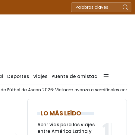
al
Deportes
Viajes
Puente de amistad
 avanza a semifinales como líder del Grupo A
Aerolínea s
LO MÁS LEÍDO
Abrir vías para los viajes
entre América Latina y