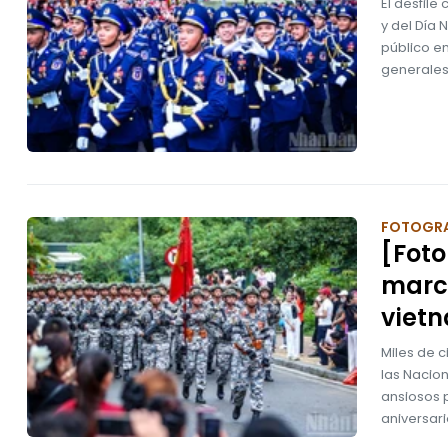
El desfile
y del Día
público e
generales
FOTOGRA
[Foto
march
viet
Miles de 
las Nacion
ansiosos 
aniversari