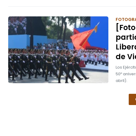
FOTOGRA
[Foto
parti
Liber
de V
Los Ejérci
50º aniver
abril).