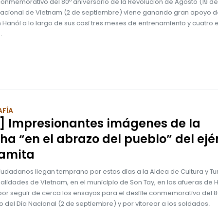
 conmemorativo del 80º aniversario de la Revolución de Agosto (19 d
 Nacional de Vietnam (2 de septiembre) viene ganando gran apoyo d
n Hanói a lo largo de sus casi tres meses de entrenamiento y cuatro
.
FÍA
] Impresionantes imágenes de la
a “en el abrazo del pueblo” del ejé
namita
ciudadanos llegan temprano por estos días a la Aldea de Cultura y T
alidades de Vietnam, en el municipio de Son Tay, en las afueras de H
por seguir de cerca los ensayos para el desfile conmemorativo del 
o del Día Nacional (2 de septiembre) y por vitorear a los soldados.