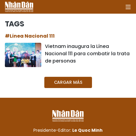
TAGS
#Línea Nacional 111
INICIO
Vietnam inaugura la Línea
Nacional 111 para combatir la trata
POLÍTICA
de personas
ECONOMÍA
CARGAR MÁS
SOCIEDAD
SALUD - MEDIO AMBIENTE
CULTURA - ENTRETENIMIENTO
INTERNACIONAL
Presidente-Editor:
Le Quoc Minh