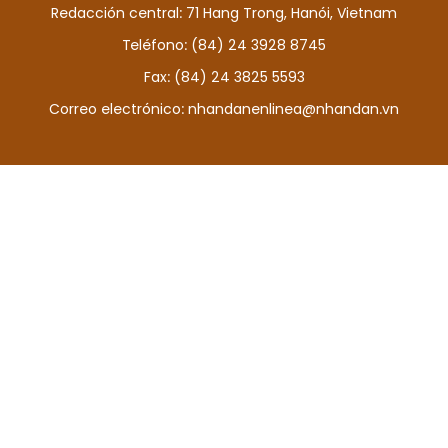
Redacción central: 71 Hang Trong, Hanói, Vietnam
DEPORTES
Teléfono: (84) 24 3928 8745
VIAJES
Fax: (84) 24 3825 5593
Correo electrónico:
nhandanenlinea@nhandan.vn
PUENTE DE AMISTAD
HISTORIAS MULTIMEDIA
FOTOGRAFÍA
¿QUIÉNES SOMOS?
TIẾNG VIỆT
ENGLISH
中文