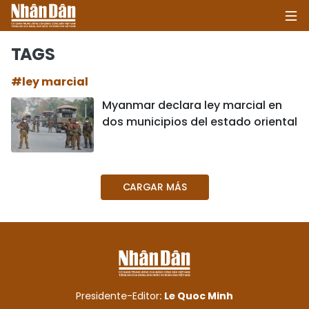
TAGS
#ley marcial
INICIO
Myanmar declara ley marcial en
dos municipios del estado oriental
POLÍTICA
ECONOMÍA
CARGAR MÁS
SOCIEDAD
SALUD - MEDIO AMBIENTE
CULTURA - ENTRETENIMIENTO
INTERNACIONAL
Presidente-Editor:
Le Quoc Minh