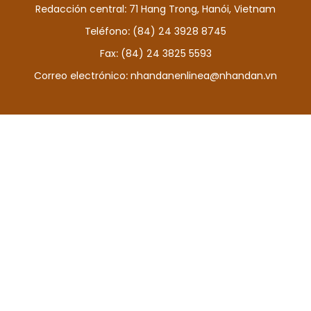
Redacción central: 71 Hang Trong, Hanói, Vietnam
DEPORTES
Teléfono: (84) 24 3928 8745
VIAJES
Fax: (84) 24 3825 5593
Correo electrónico:
nhandanenlinea@nhandan.vn
PUENTE DE AMISTAD
HISTORIAS MULTIMEDIA
FOTOGRAFÍA
¿QUIÉNES SOMOS?
TIẾNG VIỆT
ENGLISH
中文