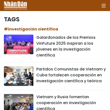
TAGS
#investigación científica
INICIO
Galardonados de los Premios
VinFuture 2025 inspiran a los
POLÍTICA
jóvenes en la investigación
científica
ECONOMÍA
SOCIEDAD
Partidos Comunistas de Vietnam y
Cuba fortalecen cooperación en
SALUD - MEDIO AMBIENTE
investigación científica y teórica
CULTURA - ENTRETENIMIENTO
Vietnam y Rusia fomentan
cooperación en investigación
INTERNACIONAL
científica