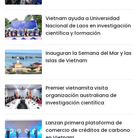
DEPORTES
Vietnam ayuda a Universidad
VIAJES
Nacional de Laos en investigación
científica y formación
PUENTE DE AMISTAD
HISTORIAS MULTIMEDIA
Inauguran la Semana del Mar y las
Islas de Vietnam
FOTOGRAFÍA
¿QUIÉNES SOMOS?
Premier vietnamita visita
organización australiana de
TIẾNG VIỆT
investigación científica
ENGLISH
Lanzan primera plataforma de
comercio de créditos de carbono
中文
en Vietnam