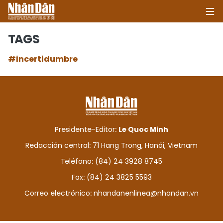
TAGS
#incertidumbre
INICIO
POLÍTICA
ECONOMÍA
Presidente-Editor:
Le Quoc Minh
SOCIEDAD
Redacción central: 71 Hang Trong, Hanói, Vietnam
Teléfono: (84) 24 3928 8745
SALUD - MEDIO AMBIENTE
Fax: (84) 24 3825 5593
CULTURA - ENTRETENIMIENTO
Correo electrónico:
nhandanenlinea@nhandan.vn
INTERNACIONAL