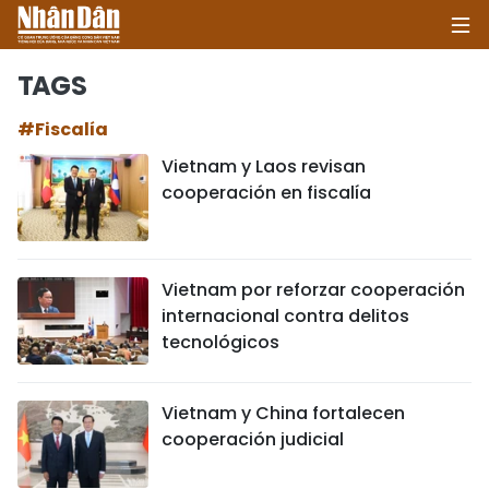
TAGS
#Fiscalía
INICIO
Vietnam y Laos revisan
cooperación en fiscalía
POLÍTICA
ECONOMÍA
Vietnam por reforzar cooperación
SOCIEDAD
internacional contra delitos
tecnológicos
SALUD - MEDIO AMBIENTE
CULTURA - ENTRETENIMIENTO
Vietnam y China fortalecen
cooperación judicial
INTERNACIONAL