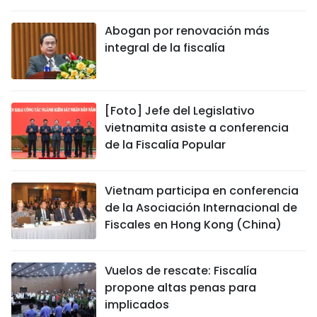
DEPORTES
Abogan por renovación más
integral de la fiscalía
VIAJES
PUENTE DE AMISTAD
[Foto] Jefe del Legislativo
HISTORIAS MULTIMEDIA
vietnamita asiste a conferencia
de la Fiscalía Popular
FOTOGRAFÍA
Vietnam participa en conferencia
¿QUIÉNES SOMOS?
de la Asociación Internacional de
Fiscales en Hong Kong (China)
TIẾNG VIỆT
ENGLISH
Vuelos de rescate: Fiscalía
propone altas penas para
中文
implicados