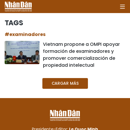
TAGS
#examinadores
INICIO
Vietnam propone a OMPI apoyar
formación de examinadores y
POLÍTICA
promover comercialización de
propiedad intelectual
ECONOMÍA
SOCIEDAD
CARGAR MÁS
SALUD - MEDIO AMBIENTE
CULTURA - ENTRETENIMIENTO
INTERNACIONAL
Presidente-Editor:
Le Quoc Minh