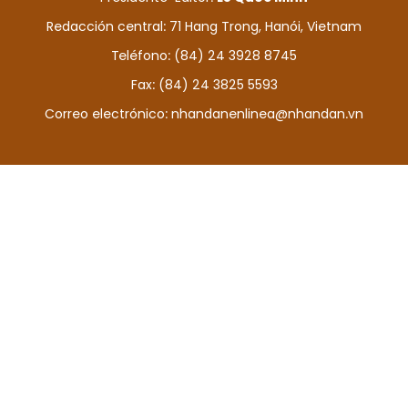
DEPORTES
Redacción central: 71 Hang Trong, Hanói, Vietnam
Teléfono: (84) 24 3928 8745
VIAJES
Fax: (84) 24 3825 5593
PUENTE DE AMISTAD
Correo electrónico:
nhandanenlinea@nhandan.vn
HISTORIAS MULTIMEDIA
FOTOGRAFÍA
¿QUIÉNES SOMOS?
TIẾNG VIỆT
ENGLISH
中文