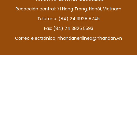
DEPORTES
Redacción central: 71 Hang Trong, Hanói, Vietnam
Teléfono: (84) 24 3928 8745
VIAJES
Fax: (84) 24 3825 5593
PUENTE DE AMISTAD
Correo electrónico:
nhandanenlinea@nhandan.vn
HISTORIAS MULTIMEDIA
FOTOGRAFÍA
¿QUIÉNES SOMOS?
TIẾNG VIỆT
ENGLISH
中文