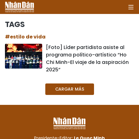
TAGS
#estilo de vida
INICIO
[Foto] Líder partidista asiste al
programa político-artístico “Ho
POLÍTICA
Chi Minh-El viaje de la aspiración
2025”
ECONOMÍA
SOCIEDAD
CARGAR MÁS
SALUD - MEDIO AMBIENTE
CULTURA - ENTRETENIMIENTO
INTERNACIONAL
Presidente-Editor:
Le Quoc Minh