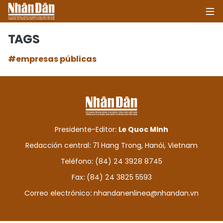
TAGS
#empresas públicas
INICIO
POLÍTICA
ECONOMÍA
Presidente-Editor:
Le Quoc Minh
SOCIEDAD
Redacción central: 71 Hang Trong, Hanói, Vietnam
Teléfono: (84) 24 3928 8745
SALUD - MEDIO AMBIENTE
Fax: (84) 24 3825 5593
CULTURA - ENTRETENIMIENTO
Correo electrónico:
nhandanenlinea@nhandan.vn
INTERNACIONAL