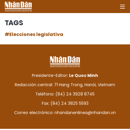
TAGS
#Elecciones legislativa
INICIO
POLÍTICA
ECONOMÍA
Presidente-Editor:
Le Quoc Minh
SOCIEDAD
Redacción central: 71 Hang Trong, Hanói, Vietnam
Teléfono: (84) 24 3928 8745
SALUD - MEDIO AMBIENTE
Fax: (84) 24 3825 5593
CULTURA - ENTRETENIMIENTO
Correo electrónico:
nhandanenlinea@nhandan.vn
INTERNACIONAL