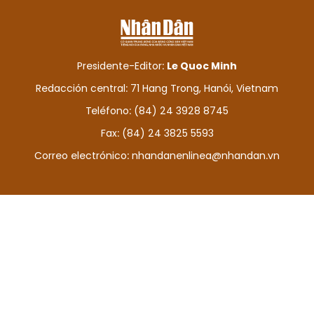
DEPORTES
VIAJES
Presidente-Editor:
Le Quoc Minh
PUENTE DE AMISTAD
Redacción central: 71 Hang Trong, Hanói, Vietnam
Teléfono: (84) 24 3928 8745
HISTORIAS MULTIMEDIA
Fax: (84) 24 3825 5593
FOTOGRAFÍA
Correo electrónico:
nhandanenlinea@nhandan.vn
¿QUIÉNES SOMOS?
TIẾNG VIỆT
ENGLISH
中文