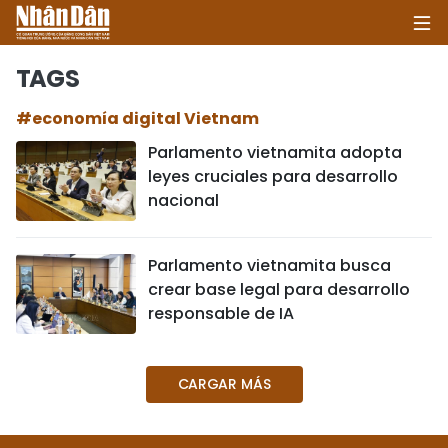
TAGS
#economía digital Vietnam
INICIO
Parlamento vietnamita adopta
leyes cruciales para desarrollo
POLÍTICA
nacional
ECONOMÍA
Parlamento vietnamita busca
SOCIEDAD
crear base legal para desarrollo
responsable de IA
SALUD - MEDIO AMBIENTE
CULTURA - ENTRETENIMIENTO
CARGAR MÁS
INTERNACIONAL