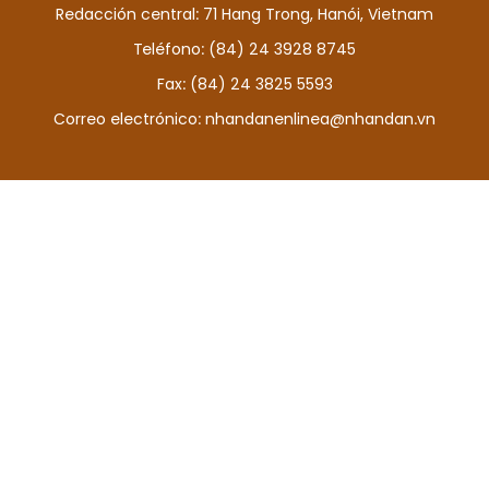
Redacción central: 71 Hang Trong, Hanói, Vietnam
DEPORTES
Teléfono: (84) 24 3928 8745
VIAJES
Fax: (84) 24 3825 5593
Correo electrónico:
nhandanenlinea@nhandan.vn
PUENTE DE AMISTAD
HISTORIAS MULTIMEDIA
FOTOGRAFÍA
¿QUIÉNES SOMOS?
TIẾNG VIỆT
ENGLISH
中文