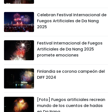
DEPORTES
Celebran Festival Internacional de
VIAJES
Fuegos Artificiales de Da Nang
2025
PUENTE DE AMISTAD
HISTORIAS MULTIMEDIA
Festival Internacional de Fuegos
Artificiales de Da Nang 2025
FOTOGRAFÍA
promete emociones
¿QUIÉNES SOMOS?
Finlandia se corona campeón del
DIFF 2024
TIẾNG VIỆT
ENGLISH
[Foto] Fuegos artificiales recrean
mundo de los cuentos de hadas
中文
en Da Nang