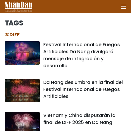
TAGS
#DIFF
INICIO
Festival Internacional de Fuegos
Artificiales Da Nang divulgará
POLÍTICA
mensaje de integración y
desarrollo
ECONOMÍA
SOCIEDAD
Da Nang deslumbra en la final del
Festival Internacional de Fuegos
SALUD - MEDIO AMBIENTE
Artificiales
CULTURA - ENTRETENIMIENTO
Vietnam y China disputarán la
final de DIFF 2025 en Da Nang
INTERNACIONAL