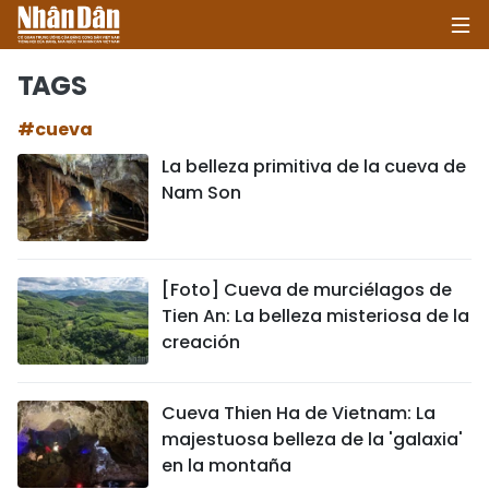
TAGS
#cueva
INICIO
La belleza primitiva de la cueva de
Nam Son
POLÍTICA
ECONOMÍA
[Foto] Cueva de murciélagos de
SOCIEDAD
Tien An: La belleza misteriosa de la
creación
SALUD - MEDIO AMBIENTE
CULTURA - ENTRETENIMIENTO
Cueva Thien Ha de Vietnam: La
majestuosa belleza de la 'galaxia'
INTERNACIONAL
en la montaña