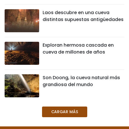
DEPORTES
Laos descubre en una cueva
distintas supuestas antigüedades
VIAJES
PUENTE DE AMISTAD
Exploran hermosa cascada en
HISTORIAS MULTIMEDIA
cueva de millones de años
FOTOGRAFÍA
Son Doong, la cueva natural más
¿QUIÉNES SOMOS?
grandiosa del mundo
TIẾNG VIỆT
ENGLISH
CARGAR MÁS
中文