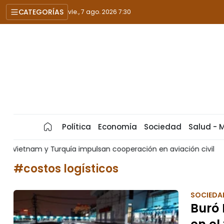
CATEGORÍAS
vie., 7 ago. 2026 7:30
Política
Economía
Sociedad
Salud - 
ión en aviación civil
EE. UU. y Europa avanzan hacia un re
#costos logísticos
SOCIEDA
Buró 