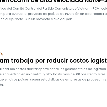
 ferrocarril de alta velocidad Norte-
lítico del Comité Central del Partido Comunista de Vietnam (PCV) ce
n para evaluar el proyecto de política de inversión en el ferrocarril d
en el eje Norte-Sur, un proyecto clave del país.
ÍA
am trabaja por reducir costos logíst
alidad, los costos del transporte sobre los gastos totales de logística
 encuentran en un nivel muy alto, hasta más del 60 por ciento, y resu
que en otros países, según estadísticas de empresas de procesamie
ón.