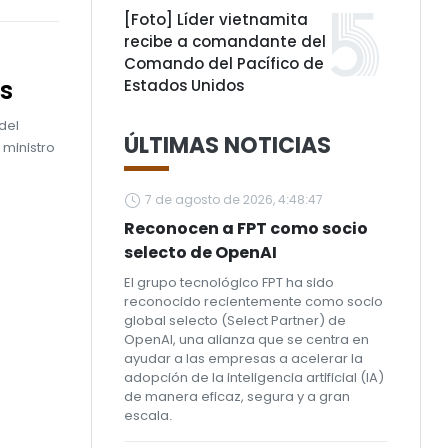
[Foto] Líder vietnamita
recibe a comandante del
Comando del Pacífico de
os
Estados Unidos
del
ÚLTIMAS NOTICIAS
 ministro
7 de agosto de 2026, 4:48:47
Reconocen a FPT como socio
selecto de OpenAI
El grupo tecnológico FPT ha sido
reconocido recientemente como socio
global selecto (Select Partner) de
OpenAI, una alianza que se centra en
ayudar a las empresas a acelerar la
adopción de la inteligencia artificial (IA)
de manera eficaz, segura y a gran
escala.