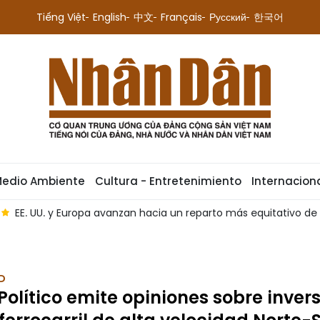
Tiếng Việt
English
中文
Français
Русский
한국어
Medio Ambiente
Cultura - Entretenimiento
Internacion
parto más equitativo de responsabilidades
Experto: Visita 
D
Político emite opiniones sobre inver