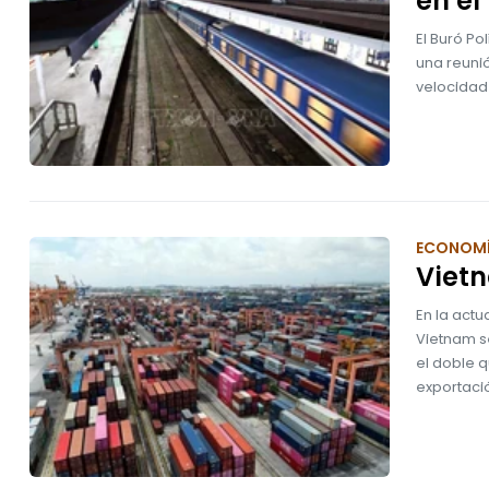
en el
El Buró Po
una reunió
velocidad 
ECONOM
Vietn
En la actu
Vietnam se
el doble 
exportaci