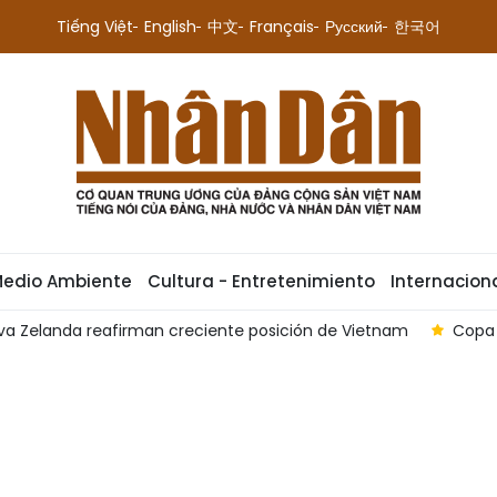
Tiếng Việt
English
中文
Français
Русский
한국어
Medio Ambiente
Cultura - Entretenimiento
Internacion
ueva Zelanda reafirman creciente posición de Vietnam
Copa 