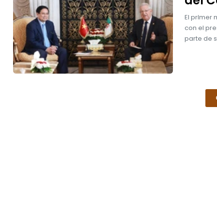
del C
El primer 
con el pr
parte de s