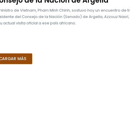
onsejo de la Nación de Argelia
ministro de Vietnam, Pham Minh Chinh, sostuvo hoy un encuentro de t
esidente del Consejo de la Nación (Senado) de Argelia, Azzouz Nasri
u actual visita oficial a ese país africano.
CARGAR MÁS