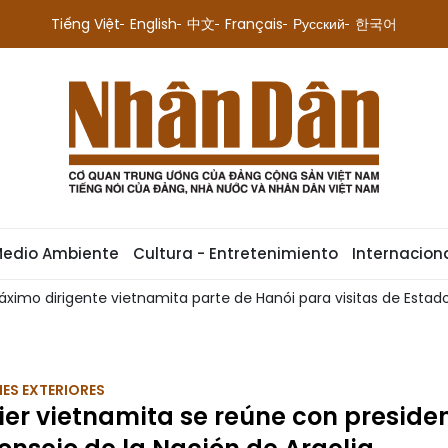
Tiếng Việt
English
中文
Français
Русский
한국어
Medio Ambiente
Cultura - Entretenimiento
Internacion
áximo dirigente vietnamita parte de Hanói para visitas de Estad
ES EXTERIORES
er vietnamita se reúne con preside