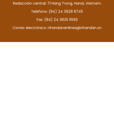
Redacción central: 71 Hang Trong, Hanói, Vietnam
DEPORTES
Teléfono: (84) 24 3928 8745
VIAJES
Fax: (84) 24 3825 5593
Correo electrónico:
nhandanenlinea@nhandan.vn
PUENTE DE AMISTAD
HISTORIAS MULTIMEDIA
FOTOGRAFÍA
¿QUIÉNES SOMOS?
TIẾNG VIỆT
ENGLISH
中文