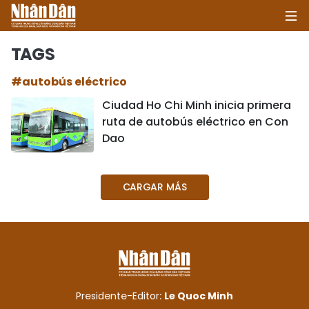
TAGS
#autobús eléctrico
INICIO
Ciudad Ho Chi Minh inicia primera
ruta de autobús eléctrico en Con
POLÍTICA
Dao
ECONOMÍA
CARGAR MÁS
SOCIEDAD
SALUD - MEDIO AMBIENTE
CULTURA - ENTRETENIMIENTO
INTERNACIONAL
Presidente-Editor:
Le Quoc Minh