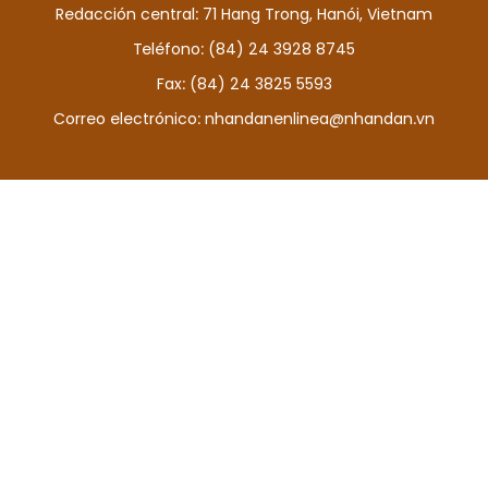
Redacción central: 71 Hang Trong, Hanói, Vietnam
DEPORTES
Teléfono: (84) 24 3928 8745
VIAJES
Fax: (84) 24 3825 5593
Correo electrónico:
nhandanenlinea@nhandan.vn
PUENTE DE AMISTAD
HISTORIAS MULTIMEDIA
FOTOGRAFÍA
¿QUIÉNES SOMOS?
TIẾNG VIỆT
ENGLISH
中文