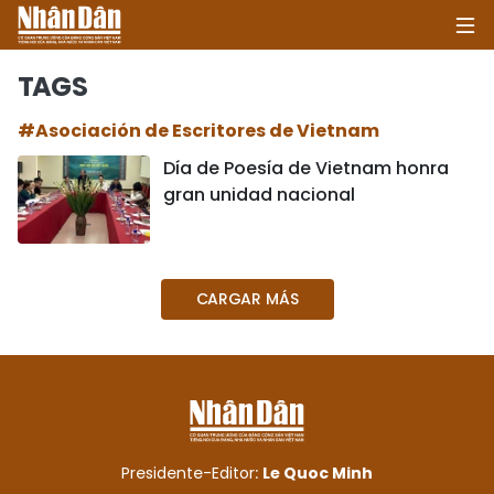
TAGS
#Asociación de Escritores de Vietnam
INICIO
Día de Poesía de Vietnam honra
gran unidad nacional
POLÍTICA
ECONOMÍA
CARGAR MÁS
SOCIEDAD
SALUD - MEDIO AMBIENTE
CULTURA - ENTRETENIMIENTO
INTERNACIONAL
Presidente-Editor:
Le Quoc Minh