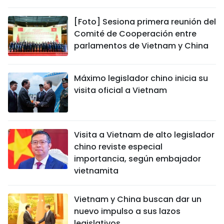
DEPORTES
[Foto] Sesiona primera reunión del
Comité de Cooperación entre
VIAJES
parlamentos de Vietnam y China
PUENTE DE AMISTAD
Máximo legislador chino inicia su
HISTORIAS MULTIMEDIA
visita oficial a Vietnam
FOTOGRAFÍA
Visita a Vietnam de alto legislador
¿QUIÉNES SOMOS?
chino reviste especial
importancia, según embajador
TIẾNG VIỆT
vietnamita
ENGLISH
Vietnam y China buscan dar un
nuevo impulso a sus lazos
中文
legislativos