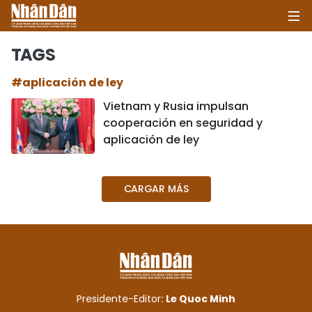
TAGS
#aplicación de ley
INICIO
Vietnam y Rusia impulsan
cooperación en seguridad y
POLÍTICA
aplicación de ley
ECONOMÍA
CARGAR MÁS
SOCIEDAD
SALUD - MEDIO AMBIENTE
CULTURA - ENTRETENIMIENTO
INTERNACIONAL
Presidente-Editor:
Le Quoc Minh