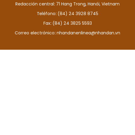
Redacción central: 71 Hang Trong, Hanói, Vietnam
DEPORTES
Teléfono: (84) 24 3928 8745
VIAJES
Fax: (84) 24 3825 5593
Correo electrónico:
nhandanenlinea@nhandan.vn
PUENTE DE AMISTAD
HISTORIAS MULTIMEDIA
FOTOGRAFÍA
¿QUIÉNES SOMOS?
TIẾNG VIỆT
ENGLISH
中文