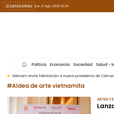
CATEGORÍAS
jue., 6 ago. 2026 16:34
Política
Economía
Sociedad
Salud - 
a felicitación a nueva presidenta de Cámara Baja de Argelia
#Aldea de arte vietnamita
ARTES Y
Lanza