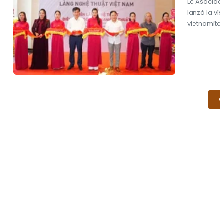
La Asociac
lanzó la v
vietnamita