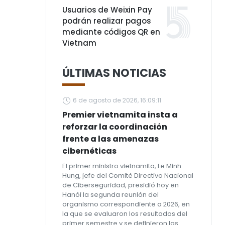
Usuarios de Weixin Pay
podrán realizar pagos
mediante códigos QR en
Vietnam
ÚLTIMAS NOTICIAS
6 de agosto de 2026, 16:09:11
Premier vietnamita insta a
reforzar la coordinación
frente a las amenazas
cibernéticas
El primer ministro vietnamita, Le Minh
Hung, jefe del Comité Directivo Nacional
de Ciberseguridad, presidió hoy en
Hanói la segunda reunión del
organismo correspondiente a 2026, en
la que se evaluaron los resultados del
primer semestre y se definieron las