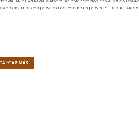
ión de Bellas Artes de Vietnam, en colaboración con el grupo Onsen 
íspera en la norteña provincia de Phu Tho un proyecto titulado "Aldea
".
CARGAR MÁS