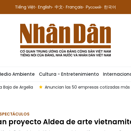
Tiếng Việt
English
中文
Français
Русский
한국어
Medio Ambiente
Cultura - Entretenimiento
Internacion
Anuncian las 50 empresas cotizadas más reputadas y eficie
 ESPECTÁCULOS
n proyecto Aldea de arte vietnamit